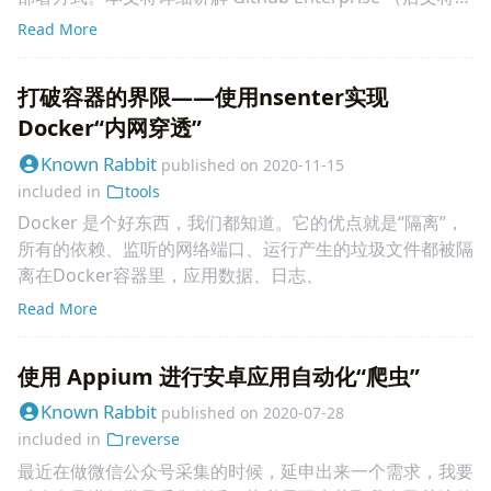
称为 GHE）lic
Read More
打破容器的界限——使用nsenter实现
Docker“内网穿透”
Known Rabbit
published on
2020-11-15
included in
tools
Docker 是个好东西，我们都知道。它的优点就是“隔离”，
所有的依赖、监听的网络端口、运行产生的垃圾文件都被隔
离在Docker容器里，应用数据、日志、
Read More
使用 Appium 进行安卓应用自动化“爬虫”
Known Rabbit
published on
2020-07-28
included in
reverse
最近在做微信公众号采集的时候，延申出来一个需求，我要