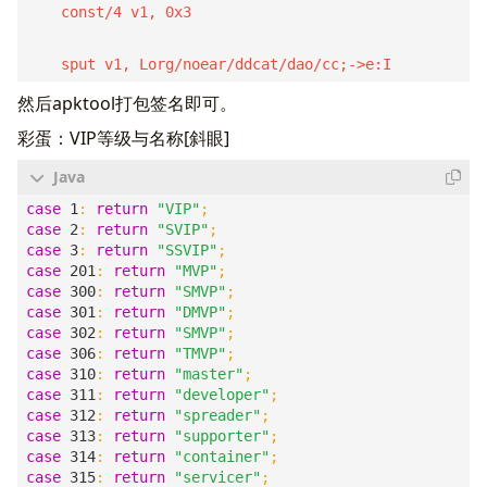
    const/4 v1, 0x3

然后apktool打包签名即可。
彩蛋：VIP等级与名称[斜眼]
case
1
:
return
"VIP"
;
case
2
:
return
"SVIP"
;
case
3
:
return
"SSVIP"
;
case
201
:
return
"MVP"
;
case
300
:
return
"SMVP"
;
case
301
:
return
"DMVP"
;
case
302
:
return
"SMVP"
;
case
306
:
return
"TMVP"
;
case
310
:
return
"master"
;
case
311
:
return
"developer"
;
case
312
:
return
"spreader"
;
case
313
:
return
"supporter"
;
case
314
:
return
"container"
;
case
315
:
return
"servicer"
;