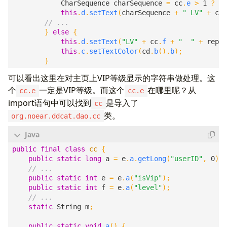
CharSequence
charSequence
=
cc
.
e
>
1
?
"S
this
.
d
.
setText
(
charSequence
+
" LV"
+
cc
.
}
else
{
this
.
d
.
setText
(
"LV"
+
cc
.
f
+
"  "
+
repla
this
.
c
.
setTextColor
(
cd
.
b
().
b
);
}
可以看出这里在对主页上VIP等级显示的字符串做处理。这
个
一定是VIP等级。而这个
在哪里呢？从
cc.e
cc.e
import语句中可以找到
是导入了
cc
类。
org.noear.ddcat.dao.cc
public
final
class
cc
{
public
static
long
a
=
e
.
a
.
getLong
(
"userID"
,
0
);
public
static
int
e
=
e
.
a
(
"isVip"
);
public
static
int
f
=
e
.
a
(
"level"
);
static
String
m
;
public
static
void
a
()
{