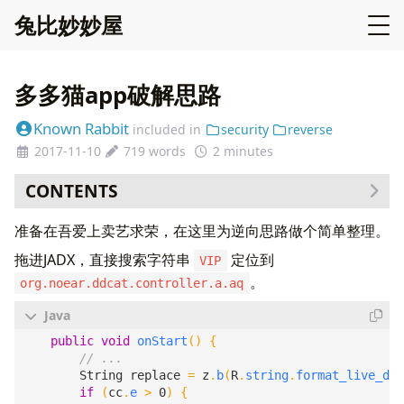
兔比妙妙屋
多多猫app破解思路
Known Rabbit
included in
security
reverse
2017-11-10
719 words
2 minutes
CONTENTS
准备在吾爱上卖艺求荣，在这里为逆向思路做个简单整理。
拖进JADX，直接搜索字符串
定位到
VIP
。
org.noear.ddcat.controller.a.aq
public
void
onStart
()
{
String
replace
=
z
.
b
(
R
.
string
.
format_live_day
if
(
cc
.
e
>
0
)
{